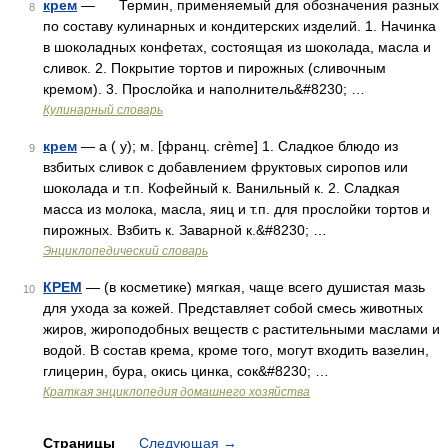
крем
— Термин, применяемый для обозначения разных
8
по составу кулинарных и кондитерских изделий. 1. Начинка
в шоколадных конфетах, состоящая из шоколада, масла и
сливок. 2. Покрытие тортов и пирожных (сливочным
кремом). 3. Прослойка и наполнитель&#8230; …
Кулинарный словарь
крем
— а ( у); м. [франц. crème] 1. Сладкое блюдо из
9
взбитых сливок с добавлением фруктовых сиропов или
шоколада и т.п. Кофейный к. Ванильный к. 2. Сладкая
масса из молока, масла, яиц и т.п. для прослойки тортов и
пирожных. Взбить к. Заварной к.&#8230; …
Энциклопедический словарь
КРЕМ
— (в косметике) мягкая, чаще всего душистая мазь
10
для ухода за кожей. Представляет собой смесь животных
жиров, жироподобных веществ с растительными маслами и
водой. В состав крема, кроме того, могут входить вазелин,
глицерин, бура, окись цинка, сок&#8230; …
Краткая энциклопедия домашнего хозяйства
Страницы
Следующая
→