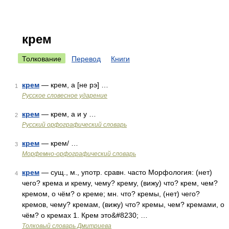
крем
Толкование
Перевод
Книги
крем
— крем, а [не рэ] …
1
Русское словесное ударение
крем
— крем, а и у …
2
Русский орфографический словарь
крем
— крем/ …
3
Морфемно-орфографический словарь
крем
— сущ., м., употр. сравн. часто Морфология: (нет)
4
чего? крема и крему, чему? крему, (вижу) что? крем, чем?
кремом, о чём? о креме; мн. что? кремы, (нет) чего?
кремов, чему? кремам, (вижу) что? кремы, чем? кремами, о
чём? о кремах 1. Крем это&#8230; …
Толковый словарь Дмитриева