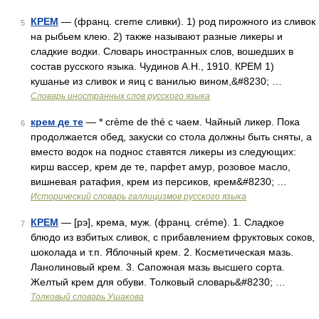
КРЕМ
— (франц. creme сливки). 1) род пирожного из сливок
5
на рыбьем клею. 2) также называют разные ликеры и
сладкие водки. Словарь иностранных слов, вошедших в
состав русского языка. Чудинов А.Н., 1910. КРЕМ 1)
кушанье из сливок и яиц с ванилью вином,&#8230; …
Словарь иностранных слов русского языка
крем де те
— * crème de thé с чаем. Чайный ликер. Пока
6
продолжается обед, закуски со стола должны быть сняты, а
вместо водок на поднос ставятся ликеры из следующих:
кирш вассер, крем де те, парфет амур, розовое масло,
вишневая ратафия, крем из персиков, крем&#8230; …
Исторический словарь галлицизмов русского языка
КРЕМ
— [рэ], крема, муж. (франц. créme). 1. Сладкое
7
блюдо из взбитых сливок, с прибавлением фруктовых соков,
шоколада и т.п. Яблочный крем. 2. Косметическая мазь.
Ланолиновый крем. 3. Сапожная мазь высшего сорта.
Желтый крем для обуви. Толковый словарь&#8230; …
Толковый словарь Ушакова